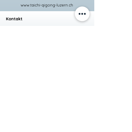
www.taichi-qigong-luzern.ch
Kontakt
Tai Chi - Qi Gong - Bern | Burgdorf
taichibern@pm.me
079 307 32 93
Reichenbach Jos
Standorte
Bahnhofstr. 16 Burgdorf
Rodmattstr. 88 Bern
Chutzenstr.59 Bern​
Social Media