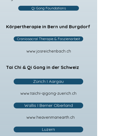
Qi Gong Foundations
Körpertherapie in Bern und Burgdorf
Craniosacral Therapie & Faszienarbeit
www.josreichenbach.ch
Tai Chi & Qi Gong in der Schweiz
Zürich I Aargau
www.taichi-qigong-zuerich.ch
Wallis I Berner Oberland
www.heavenmanearth.ch
Luzern