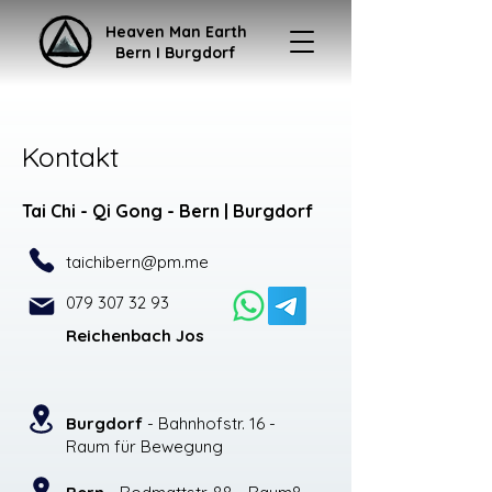
Heaven Man Earth
Bern I Burgdorf
Kontakt
Tai Chi - Qi Gong - Bern | Burgdorf
taichibern@pm.me
079 307 32 93
Reichenbach Jos
Burgdorf
- Bahnhofstr. 16 -
Raum für Bewegung