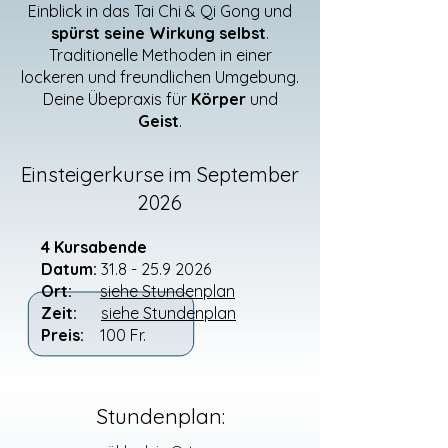
Einblick in das Tai Chi & Qi Gong und
spürst seine Wirkung selbst
.
Traditionelle Methoden in einer
lockeren und freundlichen Umgebung.
Deine Übepraxis für
Körper
und
Geist
.
Einsteigerkurse im September
2026
4 Kursabende
Datum:
31.8 - 25.9 2026
Ort:
siehe Stundenplan
Zeit:
siehe Stundenplan
Preis:
100 Fr.
Stundenplan: