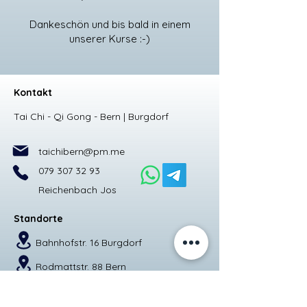
Dankeschön und bis bald in einem
unserer Kurse :-)
Kontakt
Tai Chi - Qi Gong - Bern | Burgdorf
taichibern@pm.me
079 307 32 93
Reichenbach Jos
Standorte
Bahnhofstr. 16 Burgdorf
Rodmattstr. 88 Bern
Chutzenstr.59 Bern​